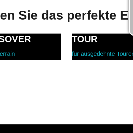
en Sie das perfekte E
HINE
SOVER
TOUR
GEWINNT DESIG
errain
für ausgedehnte Toure
AWARD 2025