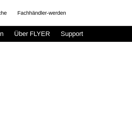
che
Fachhändler-werden
en
Über FLYER
Support