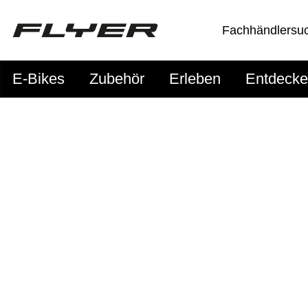
Fachhändlersu
E-Bikes
Zubehör
Erleben
Entdeck