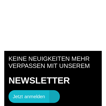
WEIL DIE NATUR UNS AM
HERZEN LIEGT.
KEINE NEUIGKEITEN MEHR
VERPASSEN MIT UNSEREM
NACHHALTIGKEIT
NEWSLETTER
BEI FLYER
Jetzt anmelden
Mehr erfahren