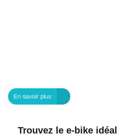
PLAISIR
L'UPROC SL:X
REMPORTE LE
DESIGN &
INNOVATION AWARD
2025
En savoir plus
Trouvez le e-bike idéal