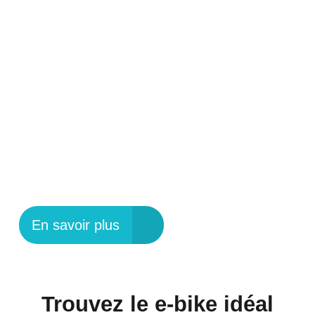
PLAISIR
L'UPROC SL:X
REMPORTE LE
DESIGN &
INNOVATION AWARD
2025
En savoir plus
Trouvez le e-bike idéal