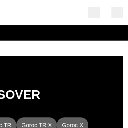
SOVER
c TR
Goroc TR:X
Goroc X