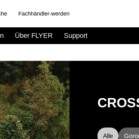
che
Fachhändler-werden
en
Über FLYER
Support
CROS
Alle
Goro