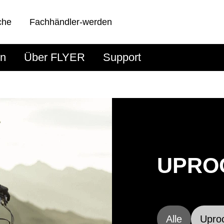
che
Fachhändler-werden
en
Über FLYER
Support
UPROC
Alle
Upro