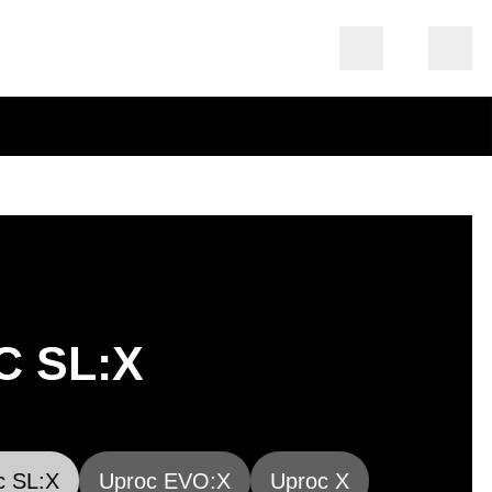
 SL:X
c SL:X
Uproc EVO:X
Uproc X