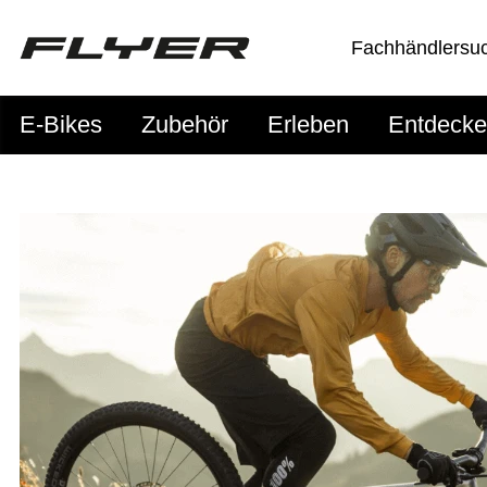
Fachhändlersu
E-Bikes
Zubehör
Erleben
Entdeck