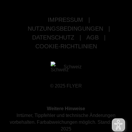
IMPRESSUM
|
NUTZUNGSBEDINGUNGEN
|
DATENSCHUTZ
|
AGB
|
COOKIE-RICHTLINIEN
Schweiz
© 2025 FLYER
Weitere Hinweise
Irrtümer, Tippfehler und technische Änderungen
vorbehalten. Farbabweichungen möglich. Stand: März
2025