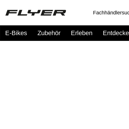
Fachhändlersu
E-Bikes
Zubehör
Erleben
Entdeck