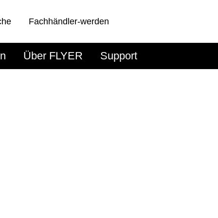
che
Fachhändler-werden
en
Über FLYER
Support