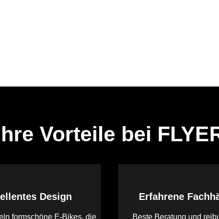
Ihre Vorteile bei FLYE
ellentes Design
Erfahrene Fachh
eln formschöne E-Bikes, die
Beste Beratung und reib