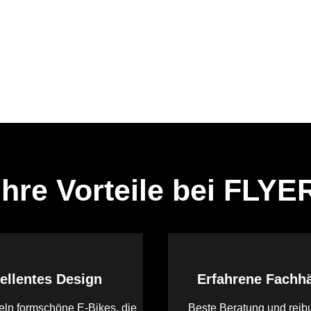
Ihre Vorteile bei FLYE
ellentes Design
Erfahrene Fachh
eln formschöne E-Bikes, die
Beste Beratung und reib