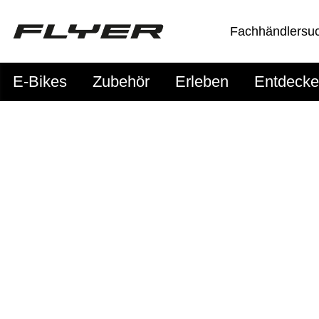
Fachhändlersu
E-Bikes
Zubehör
Erleben
Entdeck