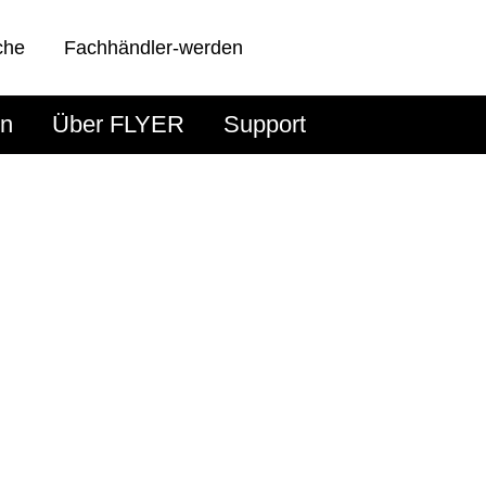
che
Fachhändler-werden
en
Über FLYER
Support