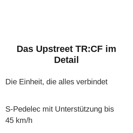
UPSTREET TR:CF
Das Upstreet TR:CF im
FIRST-CLASS PENDLER
Detail
Die Einheit, die alles verbindet
S-Pedelec mit Unterstützung bis
45 km/h