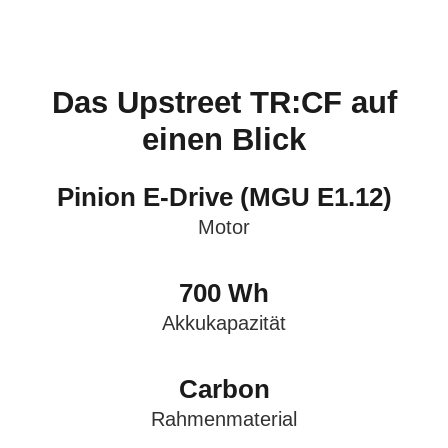
JETZT IM FACHHANDEL
Das Upstreet TR:CF auf
BESTELLEN
einen Blick
DAS UPGRADE FÜR
IHREN
Pinion E-Drive (MGU E1.12)
Motor
ARBEITSWEG
700 Wh
Akkukapazität
Carbon
Rahmenmaterial