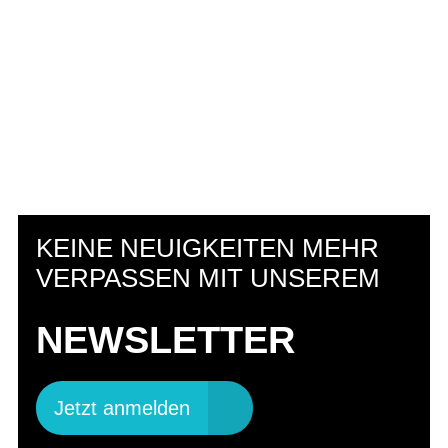
WEIL DIE NATUR UNS AM
HERZEN LIEGT.
KEINE NEUIGKEITEN MEHR
VERPASSEN MIT UNSEREM
NACHHALTIGKEIT
NEWSLETTER
BEI FLYER
Jetzt anmelden
Mehr erfahren