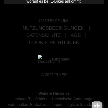
worauf es bei E-Bikes ankommt.
IMPRESSUM
|
NUTZUNGSBEDINGUNGEN
|
DATENSCHUTZ
|
AGB
|
COOKIE-RICHTLINIEN
Deutschland
© 2025 FLYER
Weitere Hinweise
Irrtümer, Tippfehler und technische Änderungen
vorbehalten. Farbabweichungen möglich. Stand: März