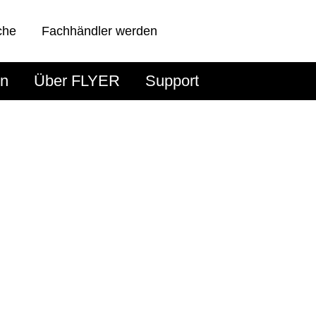
che
Fachhändler werden
en
Über FLYER
Support