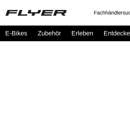
Fachhändlersu
E-Bikes
Zubehör
Erleben
Entdeck