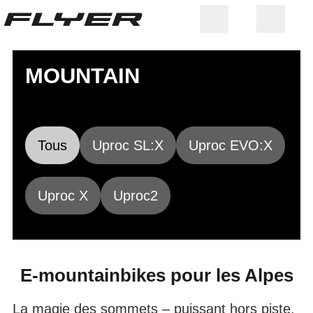
MOUNTAIN
Tous
Uproc SL:X
Uproc EVO:X
Uproc X
Uproc2
E-mountainbikes pour les Alpes
La magie des sommets – puissant hors piste,