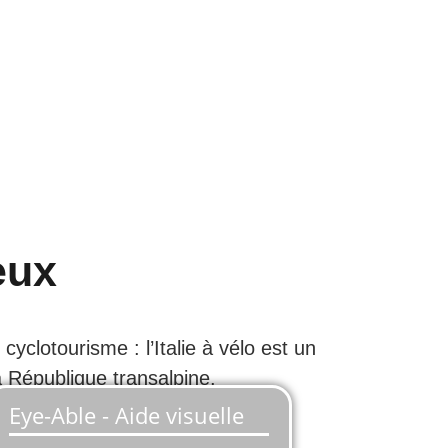
eux
yclotourisme : l’Italie à vélo est un
 République transalpine.